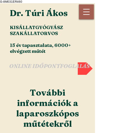
G-8M031ER460
Dr. Túri Ákos
KISÁLLATGYÓGYÁSZ
SZAKÁLLATORVOS
15 év tapasztalata, 6000+
elvégzett műtét
ONLINE IDŐPONTFOGLALÁS
További
információk a
laparoszkópos
műtétekről