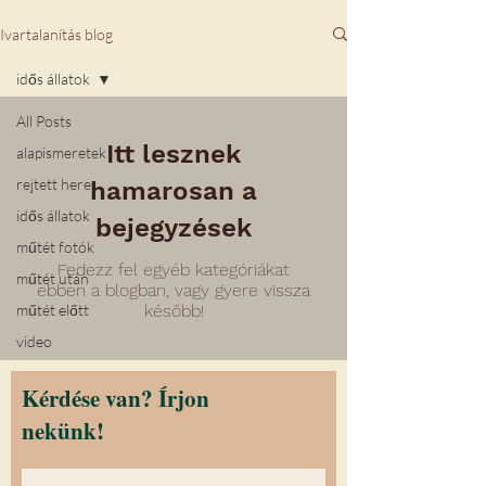
Ivartalanítás blog
idős állatok
All Posts
Itt lesznek
alapismeretek
rejtett here
hamarosan a
idős állatok
bejegyzések
műtét fotók
Fedezz fel egyéb kategóriákat
műtét után
ebben a blogban, vagy gyere vissza
műtét előtt
később!
video
Kérdése van? Írjon
nekünk!