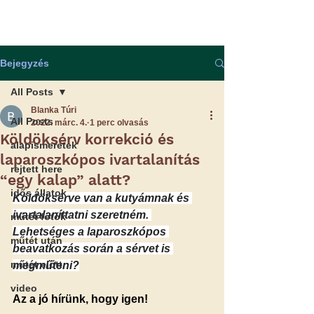
Bejegyzés
All Posts
Blanka Túri
All Posts
2022. márc. 4.
1 perc olvasás
Köldöksérv korrekció és
alapismeretek
laparoszkópos ivartalanítás
rejtett here
“egy kalap” alatt?
idős állatok
Köldöksérve van a kutyámnak és 
ivartalaníttatni szeretném. 
műtét fotók
Lehetséges a laparoszkópos 
műtét után
beavatkozás során a sérvet is 
műtét előtt
megműteni?
video
Az a jó hírünk, hogy igen!