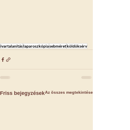
ivartalanítás
laparoszkópia
sebméret
köldöksérv
Az összes megtekintése
Friss bejegyzések