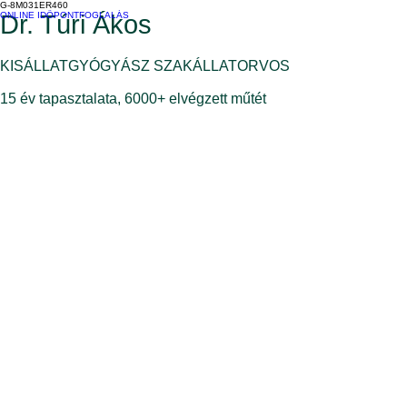
G-8M031ER460
ONLINE IDŐPONTFOGLALÁS
Dr. Túri Ákos
KISÁLLATGYÓGYÁSZ SZAKÁLLATORVOS
15 év tapasztalata, 6000+ elvégzett műtét