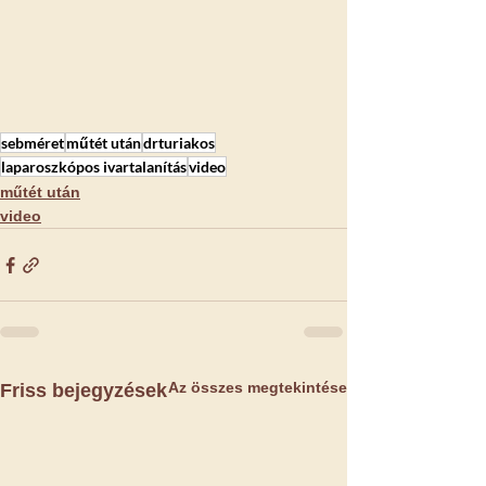
sebméret
műtét után
drturiakos
laparoszkópos ivartalanítás
video
műtét után
video
Az összes megtekintése
Friss bejegyzések