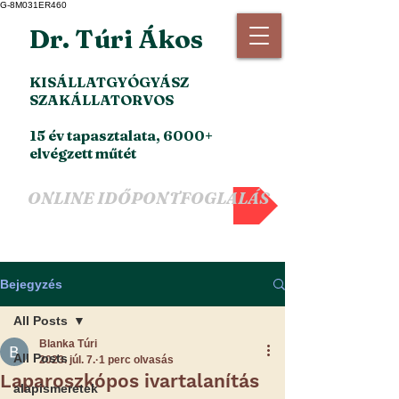
G-8M031ER460
Dr. Túri Ákos
KISÁLLATGYÓGYÁSZ
SZAKÁLLATORVOS
15 év tapasztalata, 6000+
elvégzett műtét
ONLINE IDŐPONTFOGLALÁS
Bejegyzés
All Posts
Blanka Túri
All Posts
2023. júl. 7.
1 perc olvasás
Laparoszkópos ivartalanítás
alapismeretek