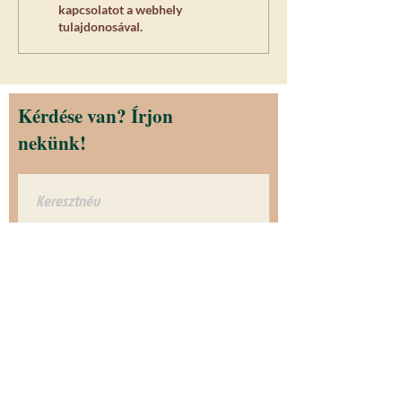
kapcsolatot a webhely
beavatkozás után?
tulajdonosával.
Kérdése van? Írjon
nekünk!