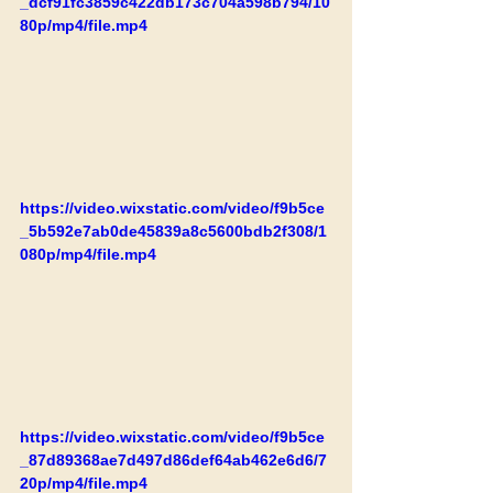
_dcf91fc3859c422db173c704a598b794/10
80p/mp4/file.mp4
https://video.wixstatic.com/video/f9b5ce
_5b592e7ab0de45839a8c5600bdb2f308/1
080p/mp4/file.mp4
https://video.wixstatic.com/video/f9b5ce
_87d89368ae7d497d86def64ab462e6d6/7
20p/mp4/file.mp4