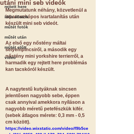
utáni mini seb videók
rejtett here
Megmutatunk néhány, közvetlenül a 
laparoszkópos ivartalanítás után 
idős állatok
készült mini seb videót.
műtét fotók
műtét után
Az első egy nőstény máltai 
műtét előtt
selyempincsiről, a második egy 
nőstény mini yorkshire terrierről, a 
video
harmadik egy rejtett here problémás 
kan tacskóról készült.
A nagytestű kutyáknak sincsen 
jelentősen nagyobb sebe, éppen 
csak annyival amekkora nyíláson a 
nagyobb méretű petefészkük kifér. 
(sebek átlagos mérete: 0,3 mm - 0,5 
cm között).
https://video.wixstatic.com/video/f9b5ce