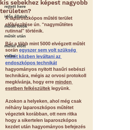
kis sebekhez képest nagyobb
rejtett here
területen?
idős állatok
A laparoszkópos műtéti terület 
előkészítése ún. “nagyműtétes 
műtét fotók
rutinnal” történik.
műtét után
Bár a több mint 5000 elvégzett műtét 
műtét előtt
során 
egyszer sem volt szükség 
video
műtét közben leváltani az 
endoszkópos technikát
hagyományos nyitott hasűri sebészi 
technikára, mégis az orvosi protokoll 
megkívánja, hogy erre 
minden 
esetben felkészültek
 legyünk.
Azokon a helyeken, ahol még csak 
néhány laparoszkópos műtétet 
végeztek korábban, ott nem ritka 
hogy a sikertelen laparoszkópos 
kezdet után hagyományos befejezés 