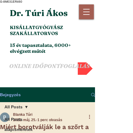
G-8M031ER460
Dr. Túri Ákos
KISÁLLATGYÓGYÁSZ
SZAKÁLLATORVOS
15 év tapasztalata, 6000+
elvégzett műtét
ONLINE IDŐPONTFOGLALÁS
Bejegyzés
All Posts
Blanka Túri
All Posts
2022. máj. 25.
1 perc olvasás
Miért borotválják le a szőrt a
alapismeretek