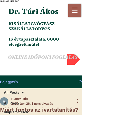
G-8M031ER460
Dr. Túri Ákos
KISÁLLATGYÓGYÁSZ
SZAKÁLLATORVOS
15 év tapasztalata, 6000+
elvégzett műtét
ONLINE IDŐPONTFOGLALÁS
Bejegyzés
All Posts
Blanka Túri
All Posts
2022. ápr. 26.
1 perc olvasás
Miért fontos az ivartalanítás?
alapismeretek