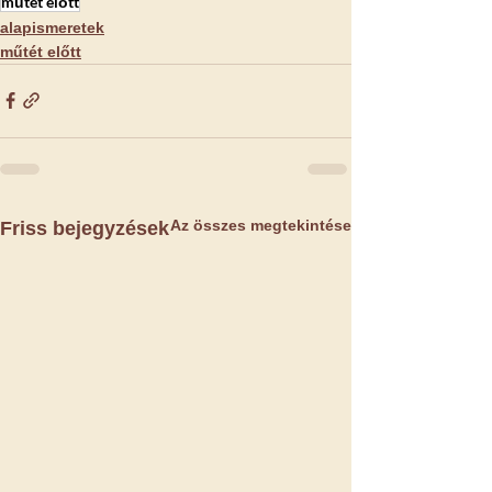
műtét előtt
alapismeretek
műtét előtt
Az összes megtekintése
Friss bejegyzések