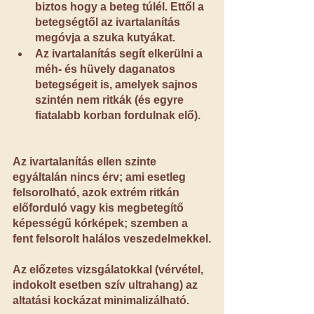
biztos hogy a beteg túlél. Ettől a 
betegségtől az ivartalanítás 
megóvja a szuka kutyákat.
Az ivartalanítás segít elkerülni a 
méh- és hüvely daganatos 
betegségeit is, amelyek sajnos 
szintén nem ritkák (és egyre 
fiatalabb korban fordulnak elő).
Az ivartalanítás ellen szinte 
egyáltalán nincs érv; ami esetleg 
felsorolható, azok extrém ritkán 
előforduló vagy kis megbetegítő 
képességű kórképek; szemben a 
fent felsorolt halálos veszedelmekkel.
Az előzetes vizsgálatokkal (vérvétel, 
indokolt esetben szív ultrahang) az 
altatási kockázat minimalizálható.