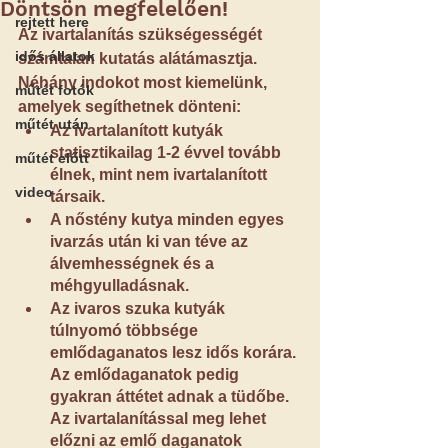
Döntsön megfelelően!
rejtett here
Az ivartalanítás szükségességét 
idős állatok
számtalan kutatás alátámasztja. 
Néhány indokot most kiemelünk, 
műtét fotók
amelyek segíthetnek dönteni:
műtét után
Az ivartalanított kutyák 
statisztikailag 1-2 évvel tovább 
műtét előtt
élnek, mint nem ivartalanított 
video
társaik.
A nőstény kutya minden egyes 
ivarzás után ki van téve az 
álvemhességnek és a 
méhgyulladásnak.
Az ivaros szuka kutyák 
túlnyomó többsége 
emlődaganatos lesz idős korára. 
Az emlődaganatok pedig 
gyakran áttétet adnak a tüdőbe. 
Az ivartalanítással meg lehet 
előzni az emlő daganatok 