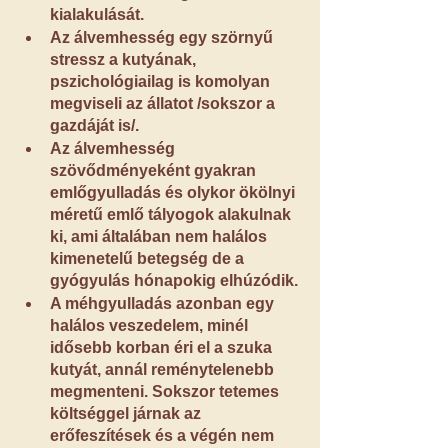
kialakulását.
Az álvemhesség egy szörnyű 
stressz a kutyának, 
pszichológiailag is komolyan 
megviseli az állatot /sokszor a 
gazdáját is/.
Az álvemhesség 
szövődményeként gyakran 
emlőgyulladás és olykor ökölnyi 
méretű emlő tályogok alakulnak 
ki, ami általában nem halálos 
kimenetelű betegség de a 
gyógyulás hónapokig elhúzódik.
A méhgyulladás azonban egy 
halálos veszedelem, minél 
idősebb korban éri el a szuka 
kutyát, annál reménytelenebb 
megmenteni. Sokszor tetemes 
költséggel járnak az 
erőfeszítések és a végén nem 