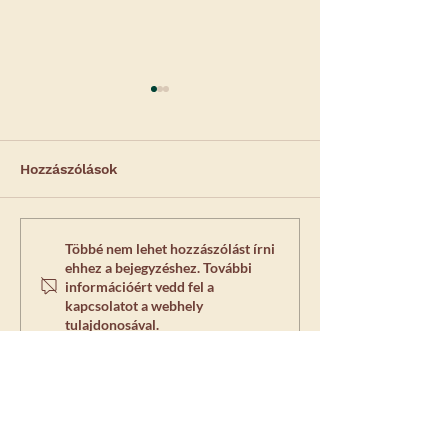
Hozzászólások
Laparoszkópos
Előzetes vizsg
Többé nem lehet hozzászólást írni
ehhez a bejegyzéshez. További
ivartalanítás sebek -
altatás bizton
információért vedd fel a
Képgaléria 2.
kapcsolatot a webhely
tulajdonosával.
Kérdése van? Írjon