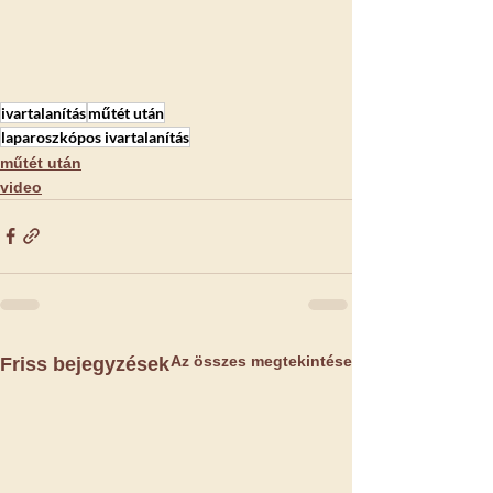
ivartalanítás
műtét után
laparoszkópos ivartalanítás
műtét után
video
Az összes megtekintése
Friss bejegyzések