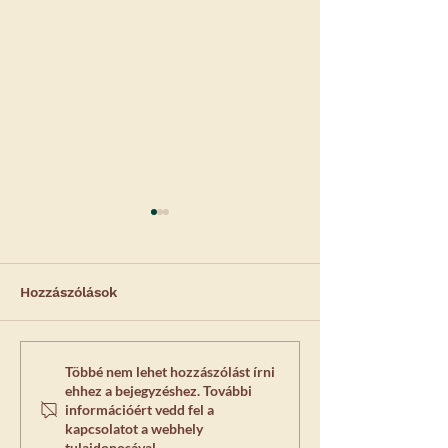
Hozzászólások
Miért válasszuk a
Miért fontos a
Többé nem lehet hozzászólást írni
ehhez a bejegyzéshez. További
laparoszkópos
ivartalanítás?
információért vedd fel a
ivartalanítást?
megfelelően!
kapcsolatot a webhely
tulajdonosával.