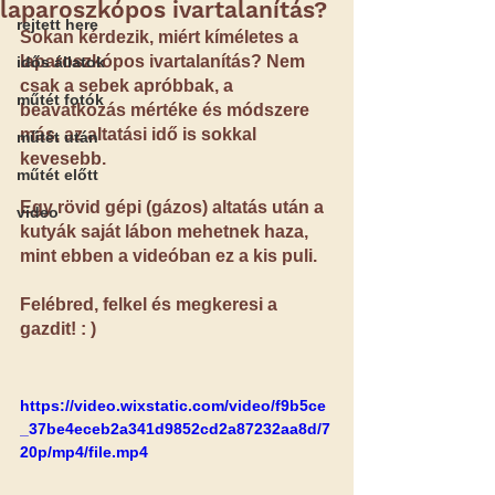
laparoszkópos ivartalanítás?
rejtett here
Sokan kérdezik, miért kíméletes a 
laparoszkópos ivartalanítás? Nem 
idős állatok
csak a sebek apróbbak, a 
műtét fotók
beavatkozás mértéke és módszere 
más, az altatási idő is sokkal 
műtét után
kevesebb.
műtét előtt
Egy rövid gépi (gázos) altatás után a 
video
kutyák saját lábon mehetnek haza, 
mint ebben a videóban ez a kis puli.
Felébred, felkel és megkeresi a 
gazdit! : )
https://video.wixstatic.com/video/f9b5ce
_37be4eceb2a341d9852cd2a87232aa8d/7
20p/mp4/file.mp4