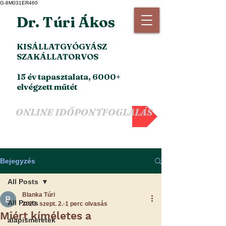
G-8M031ER460
Dr. Túri Ákos
KISÁLLATGYÓGYÁSZ
SZAKÁLLATORVOS
15 év tapasztalata, 6000+
elvégzett műtét
ONLINE IDŐPONTFOGLALÁS
Bejegyzés
All Posts
Blanka Túri
All Posts
2023. szept. 2.
1 perc olvasás
Miért kíméletes a
alapismeretek