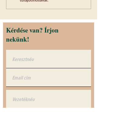
Kérdése van? Írjon
nekünk!