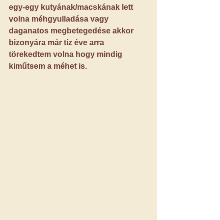
egy-egy kutyának/macskának lett 
volna méhgyulladása vagy 
daganatos megbetegedése akkor 
bizonyára már tíz éve arra 
törekedtem volna hogy mindig 
kiműtsem a méhet is.