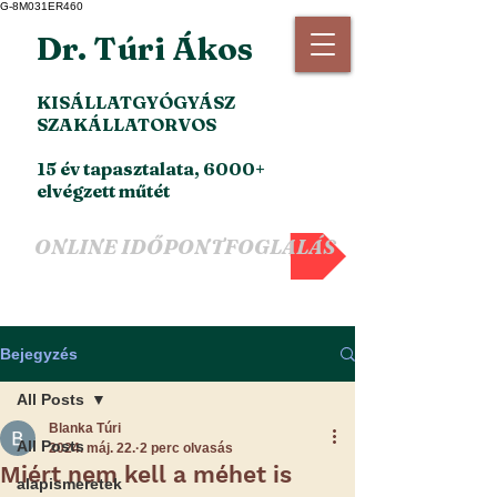
G-8M031ER460
Dr. Túri Ákos
KISÁLLATGYÓGYÁSZ
SZAKÁLLATORVOS
15 év tapasztalata, 6000+
elvégzett műtét
ONLINE IDŐPONTFOGLALÁS
Bejegyzés
All Posts
Blanka Túri
All Posts
2024. máj. 22.
2 perc olvasás
Miért nem kell a méhet is
alapismeretek