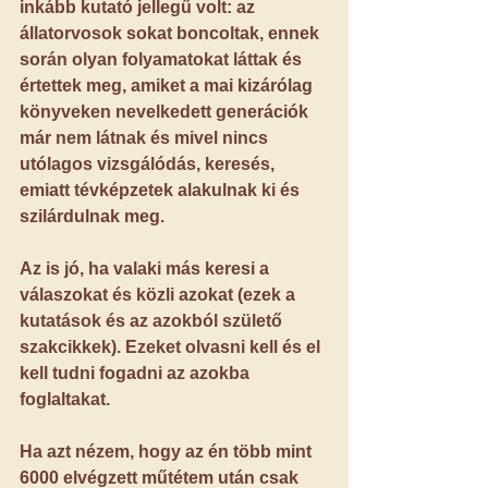
inkább kutató jellegű volt: az 
állatorvosok sokat boncoltak, ennek 
során olyan folyamatokat láttak és 
értettek meg, amiket a mai kizárólag 
könyveken nevelkedett generációk 
már nem látnak és mivel nincs 
utólagos vizsgálódás, keresés, 
emiatt tévképzetek alakulnak ki és 
szilárdulnak meg.
Az is jó, ha valaki más keresi a 
válaszokat és közli azokat (ezek a 
kutatások és az azokból születő 
szakcikkek
). Ezeket olvasni kell és el 
kell tudni fogadni az azokba 
foglaltakat.
Ha azt nézem, hogy az én több mint 
6000 elvégzett műtétem után csak 