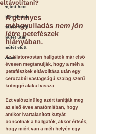
eltávolítani?
rejtett here
A gennyes 
idős állatok
méhgyulladás
 nem jön 
műtét fotók
létre
 petefészek 
műtét után
hiányában.
műtét előtt
Az állatorvostan hallgatók már első 
video
évesen megtanulják, hogy a méh a 
petefészkek eltávolítása után egy 
ceruzabél vastagságú szalag szerű 
köteggé alakul vissza.
Ezt valószínűleg azért tanítják meg 
az első éves anatómiában, hogy 
amikor ivartalanított kutyát 
boncolnak a hallgatók, akkor értsék, 
hogy miért van a méh helyén egy 