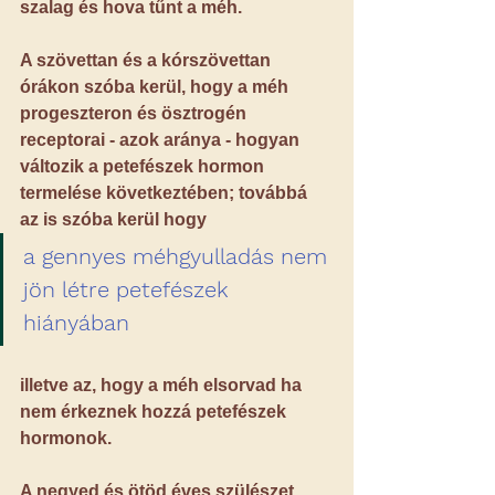
szalag és hova tűnt a méh.
A szövettan és a kórszövettan 
órákon szóba kerül, hogy a méh 
progeszteron és ösztrogén 
receptorai - azok aránya - hogyan 
változik a petefészek hormon 
termelése következtében; továbbá 
az is szóba kerül hogy
a gennyes méhgyulladás nem 
jön létre petefészek 
hiányában
illetve az, hogy 
a méh elsorvad
 ha 
nem érkeznek hozzá petefészek 
hormonok.
A negyed és ötöd éves szülészet 