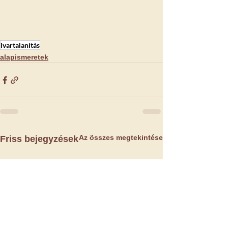
ivartalanítás
alapismeretek
Az összes megtekintése
Friss bejegyzések