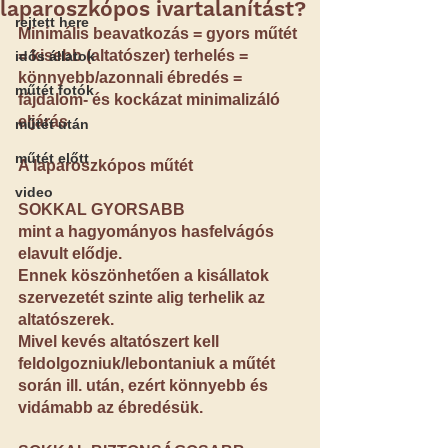
laparoszkópos ivartalanítást?
rejtett here
Minimális beavatkozás = gyors műtét 
= kisebb (altatószer) terhelés = 
idős állatok
könnyebb/azonnali ébredés = 
műtét fotók
fájdalom- és kockázat minimalizáló 
eljárás
műtét után
műtét előtt
A laparoszkópos műtét
video
SOKKAL GYORSABB
mint a hagyományos hasfelvágós 
elavult elődje.
Ennek köszönhetően a kisállatok 
szervezetét szinte alig terhelik az 
altatószerek.
Mivel kevés altatószert kell 
feldolgozniuk/lebontaniuk a műtét 
során ill. után, ezért könnyebb és 
vidámabb az ébredésük.