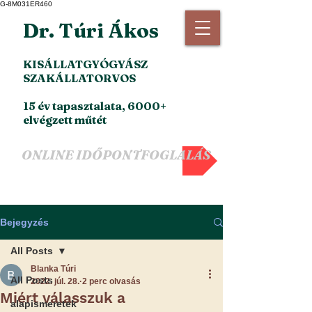
G-8M031ER460
Dr. Túri Ákos
KISÁLLATGYÓGYÁSZ
SZAKÁLLATORVOS
15 év tapasztalata, 6000+
elvégzett műtét
ONLINE IDŐPONTFOGLALÁS
Bejegyzés
All Posts
Blanka Túri
All Posts
2022. júl. 28.
2 perc olvasás
Miért válasszuk a
alapismeretek