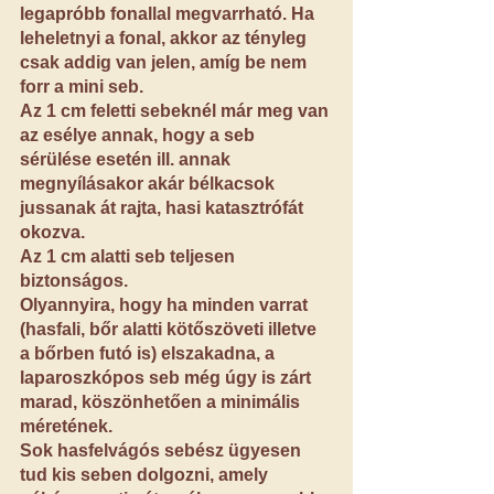
legapróbb fonallal megvarrható. Ha 
leheletnyi a fonal, akkor az tényleg 
csak addig van jelen, amíg be nem 
forr a mini seb.
Az 1 cm feletti sebeknél már meg van 
az esélye annak, hogy a seb 
sérülése esetén ill. annak 
megnyílásakor akár bélkacsok 
jussanak át rajta, hasi katasztrófát 
okozva.
Az 1 cm alatti seb teljesen 
biztonságos. 
Olyannyira, hogy ha minden varrat 
(hasfali, bőr alatti kötőszöveti illetve 
a bőrben futó is) elszakadna, a 
laparoszkópos seb még úgy is zárt 
marad, köszönhetően a minimális 
méretének.
Sok hasfelvágós sebész ügyesen 
tud kis seben dolgozni, amely 