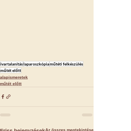
ivartalanítás
laparoszkópia
műtéti felkészülés
műtét előtt
alapismeretek
műtét előtt
Az összes megtekintése
Friss bejegyzések