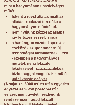
SOKKAL BIZTONSÁGOSABB
,
mint a hagyományos hasfelvágós 
műtét.
főként a rövid altatás miatt az 
altatási kockázat töredéke a 
hagyományos műtétének
nem nyúlunk kézzel az állatba, 
így fertőzés veszély sincs
a hasüregbe vezetett speciális 
eszközök szuper modern új 
technológiát tartalmaznak. Ezek 
- szemben a hagyományos 
műtétek néha lelazuló 
lekötéseivel - százszázalékos 
biztonsággal
 megelőzik a műtét 
utáni vérzés esélyét
.
(A saját kb. 6000 műtét után egyetlen 
egyszer sem volt postoperatív 
vérzés, míg ügyeleti részlegünk 
rendszeresen fogad lelazult 
lekötések miatt kialakult belső 