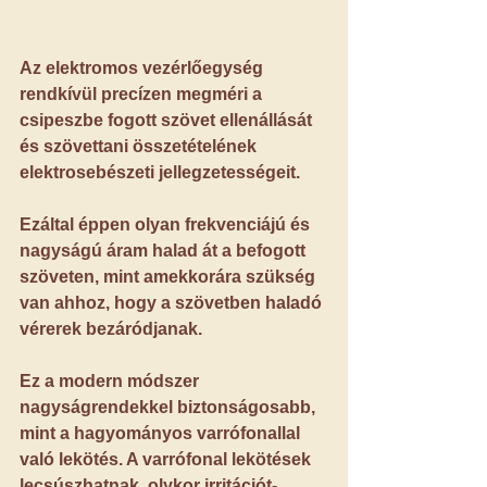
Az elektromos vezérlőegység 
rendkívül precízen megméri a 
csipeszbe fogott szövet ellenállását 
és szövettani összetételének 
elektrosebészeti jellegzetességeit.
Ezáltal éppen olyan frekvenciájú és 
nagyságú áram halad át a befogott 
szöveten, mint amekkorára szükség 
van ahhoz, hogy a szövetben haladó 
vérerek bezáródjanak.
Ez a modern módszer 
nagyságrendekkel biztonságosabb, 
mint a hagyományos varrófonallal 
való lekötés. A varrófonal lekötések 
lecsúszhatnak, olykor irritációt- 