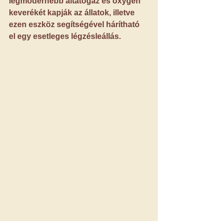
legmodernebb altatógáz és oxygén 
keverékét kapják az állatok, illetve 
ezen eszköz segítségével hárítható 
el egy esetleges légzésleállás.