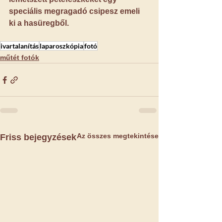
speciális megragadó csipesz emeli 
ki a hasüregből.
ivartalanítás
laparoszkópia
fotó
műtét fotók
Az összes megtekintése
Friss bejegyzések