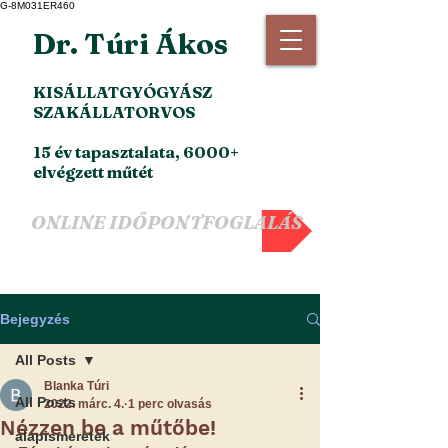
G-8M031ER460
Dr. Túri Ákos
KISÁLLATGYÓGYÁSZ
SZAKÁLLATORVOS
15 év tapasztalata, 6000+
elvégzett műtét
ONLINE IDŐPONTFOGLALÁS
Bejegyzés
All Posts
Blanka Túri
All Posts
2022. márc. 4.
1 perc olvasás
Nézzen be a műtőbe!
alapismeretek