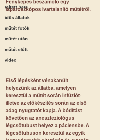
Fényképes beszámoló egy 
rejtett here
laparoszkópos ivartalanító műtétről.
idős állatok
műtét fotók
műtét után
műtét előtt
video
Első lépésként vénakanült 
helyezünk az állatba, amelyen 
keresztül a műtét során infúziót- 
illetve az előkészítés során az első 
adag nyugtatót kapja. A bódítást 
követően az aneszteziológus 
légcsőtubust helyez a páciensbe. A 
légcsőtubuson keresztül az egyik 