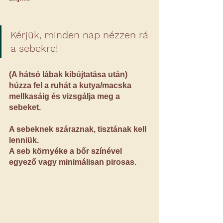
Kérjük, minden nap nézzen rá 
a sebekre!
(A hátsó lábak kibújtatása után) 
húzza fel a ruhát a kutya/macska 
mellkasáig és vizsgálja meg a 
sebeket.
A sebeknek száraznak, tisztának kell 
lenniük.
A seb környéke a bőr színével 
egyező vagy minimálisan pirosas.