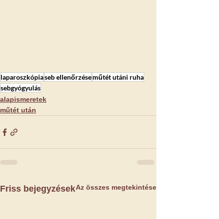
laparoszkópia
seb ellenőrzése
műtét utáni ruha
sebgyógyulás
alapismeretek
műtét után
Az összes megtekintése
Friss bejegyzések