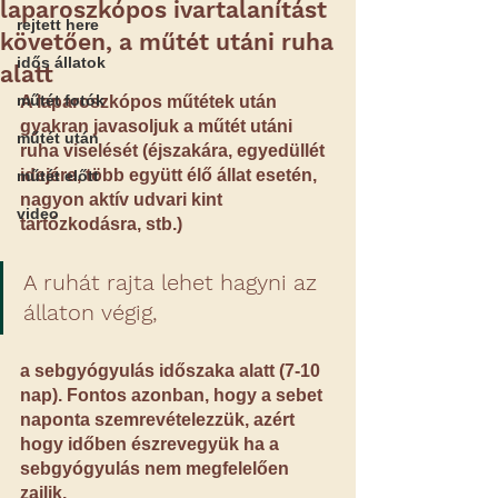
laparoszkópos ivartalanítást
rejtett here
követően, a műtét utáni ruha
idős állatok
alatt
műtét fotók
A laparoszkópos műtétek után 
gyakran javasoljuk a műtét utáni 
műtét után
ruha viselését (éjszakára, egyedüllét 
idejére, több együtt élő állat esetén, 
műtét előtt
nagyon aktív udvari kint 
video
tartózkodásra, stb.)
A ruhát rajta lehet hagyni az 
állaton végig,
a sebgyógyulás időszaka alatt (7-10 
nap). Fontos azonban, hogy a sebet 
naponta szemrevételezzük, azért 
hogy időben észrevegyük ha a 
sebgyógyulás nem megfelelően 
zajlik.