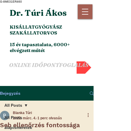
G-8M031ER460
Dr. Túri Ákos
KISÁLLATGYÓGYÁSZ
SZAKÁLLATORVOS
15 év tapasztalata, 6000+
elvégzett műtét
ONLINE IDŐPONTFOGLALÁS
Bejegyzés
All Posts
Blanka Túri
All Posts
2022. márc. 4.
1 perc olvasás
Seb ellenőrzés fontossága
alapismeretek