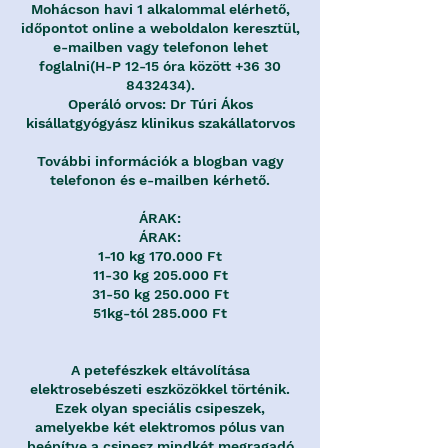
Mohácson havi 1 alkalommal elérhető,
időpontot online a weboldalon keresztül,
e-mailben vagy telefonon lehet
foglalni(H-P 12-15 óra között +36 30
8432434).
Operáló orvos: Dr Túri Ákos
kisállatgyógyász klinikus szakállatorvos
További információk a blogban vagy
telefonon és e-mailben kérhető.
ÁRAK:
ÁRAK:
1-10 kg 170.000 Ft
11-30 kg 205.000 Ft
31-50 kg 250.000 Ft
51kg-tól 285.000 Ft
A petefészkek eltávolítása
elektrosebészeti eszközökkel történik.
Ezek olyan speciális csipeszek,
amelyekbe két elektromos pólus van
beépítve a csipesz mindkét megragadó