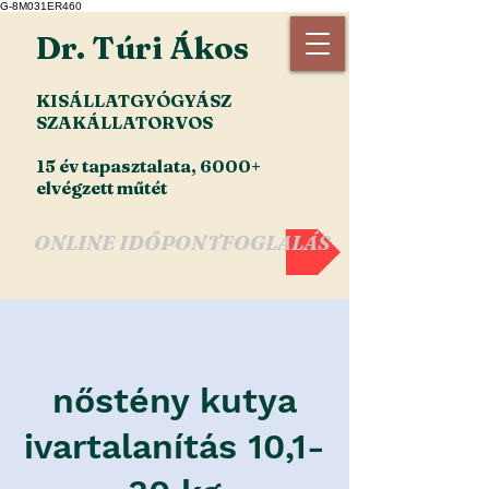
G-8M031ER460
Dr. Túri Ákos
KISÁLLATGYÓGYÁSZ
SZAKÁLLATORVOS
15 év tapasztalata, 6000+
elvégzett műtét
ONLINE IDŐPONTFOGLALÁS
nőstény kutya
ivartalanítás 10,1-