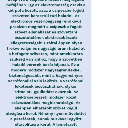
pofájában. Így az elektromosság csakis a
két pofa között, azaz a csipeszbe fogott
szöveten keresztül tud haladni. Az
elektromos vezérlőegység rendkívül
precízen megméri a csipeszbe fogott
szövet ellenállását és szövettani
összetételének elektrosebészeti
jellegzetességeit. Ezáltal éppen olyan
frekvenciájú és nagyságú áram halad át
a befogott szöveten, mint amekkorára
szükség van ahhoz, hogy a szövetben
haladó vérerek bezáródjanak. Ez a
modern módszer nagyságrendekkel
biztonságosabb, mint a hagyományos
varrófonallal való lekötés. A varrófonal
lekötések lecsúszhatnak, olykor
irritációt- gyulladást okoznak. Az
elektrosebészeti módszer közel
százszázalékos megbízhatóságú. Az
eképpen elhatárolt szövet végül
átvágásra kerül. Néhány ilyen művelettel
a petefészek, annak burkával együtt
eltávolításra kerül. A lemetszett