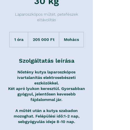
30 kg
Laparoszkópos műtét, petefészek
eltávolítás
205 000
magyar
1 óra
1
205 000 Ft
Mohács
forint
ó
r
Szolgáltatás leírása
Nőstény kutya laparoszkópos
ivartalanítás elektrosebészeti
eszközökkel.
Két apró lyukon keresztül. Gyorsabban
gyógyul, jelentősen kevesebb
fájdalommal jár.
A műtét után a kutya szabadon
mozoghat. Felépülési idő:1-2 nap,
sebgyógyulás ideje 8-10 nap.