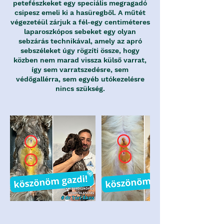
petefészkeket egy speciális megragadó
csipesz emeli ki a hasüregből. A műtét
végezetéül zárjuk a fél-egy centiméteres
laparoszkópos sebeket egy olyan
sebzárás technikával, amely az apró
sebszéleket úgy rögzíti össze, hogy
közben nem marad vissza külső varrat,
így sem varratszedésre, sem
védőgallérra, sem egyéb utókezelésre
nincs szükség.