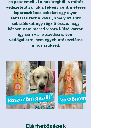
csipesz emeli ki a hasüregből. A műtét
végezetéül zárjuk a fél-egy centiméteres
laparoszkópos sebeket egy olyan
sebzárás technikával, amely az apró
sebszéleket úgy rögzíti össze, hogy
közben nem marad vissza külső varrat,
így sem varratszedésre, sem
védőgallérra, sem egyéb utókezelésre
nincs szükség.
Elérhetőségek