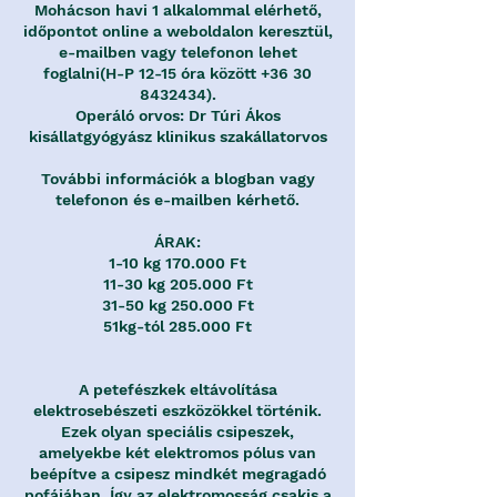
Mohácson havi 1 alkalommal elérhető,
időpontot online a weboldalon keresztül,
e-mailben vagy telefonon lehet
foglalni(H-P 12-15 óra között +36 30
8432434).
Operáló orvos: Dr Túri Ákos
kisállatgyógyász klinikus szakállatorvos
További információk a blogban vagy
telefonon és e-mailben kérhető.
ÁRAK:
1-10 kg 170.000 Ft
11-30 kg 205.000 Ft
31-50 kg 250.000 Ft
51kg-tól 285.000 Ft
A petefészkek eltávolítása
elektrosebészeti eszközökkel történik.
Ezek olyan speciális csipeszek,
amelyekbe két elektromos pólus van
beépítve a csipesz mindkét megragadó
pofájában. Így az elektromosság csakis a