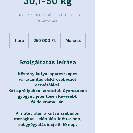
30,1-50 kg
Laparoszkópos műtét, petefészek
eltávolítás
250 000
magyar
1 óra
1
250 000 Ft
Mohács
forint
ó
r
Szolgáltatás leírása
Nőstény kutya laparoszkópos
ivartalanítás elektrosebészeti
eszközökkel.
Két apró lyukon keresztül. Gyorsabban
gyógyul, jelentősen kevesebb
fájdalommal jár.
A műtét után a kutya szabadon
mozoghat. Felépülési idő:1-2 nap,
sebgyógyulás ideje 8-10 nap.