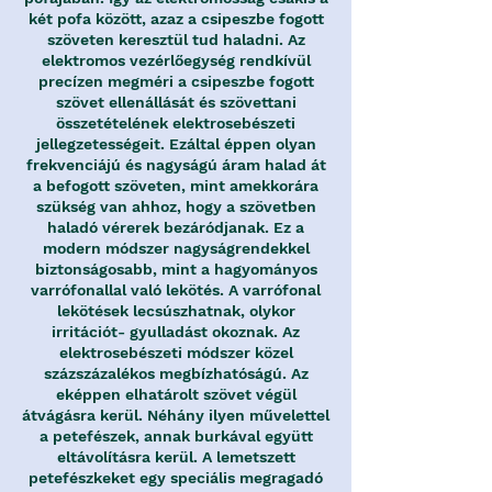
két pofa között, azaz a csipeszbe fogott
szöveten keresztül tud haladni. Az
elektromos vezérlőegység rendkívül
precízen megméri a csipeszbe fogott
szövet ellenállását és szövettani
összetételének elektrosebészeti
jellegzetességeit. Ezáltal éppen olyan
frekvenciájú és nagyságú áram halad át
a befogott szöveten, mint amekkorára
szükség van ahhoz, hogy a szövetben
haladó vérerek bezáródjanak. Ez a
modern módszer nagyságrendekkel
biztonságosabb, mint a hagyományos
varrófonallal való lekötés. A varrófonal
lekötések lecsúszhatnak, olykor
irritációt- gyulladást okoznak. Az
elektrosebészeti módszer közel
százszázalékos megbízhatóságú. Az
eképpen elhatárolt szövet végül
átvágásra kerül. Néhány ilyen művelettel
a petefészek, annak burkával együtt
eltávolításra kerül. A lemetszett
petefészkeket egy speciális megragadó