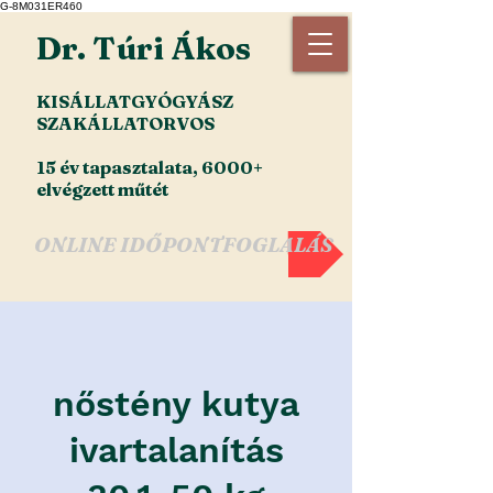
G-8M031ER460
Dr. Túri Ákos
KISÁLLATGYÓGYÁSZ
SZAKÁLLATORVOS
15 év tapasztalata, 6000+
elvégzett műtét
ONLINE IDŐPONTFOGLALÁS
nőstény kutya
ivartalanítás