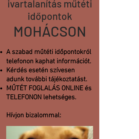
ivartalanítás műtéti
időpontok
MOHÁCSON
A szabad műtéti időpontokról
telefonon kaphat információt.
Kérdés esetén szívesen
adunk további tájékoztatást.
MŰTÉT FOGLALÁS ONLINE és
TELEFONON lehetséges.
Hívjon bizalommal: