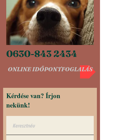
0630-843 2434
ONLINE IDŐPONTFOGLALÁS
Kérdése van? Írjon
nekünk!