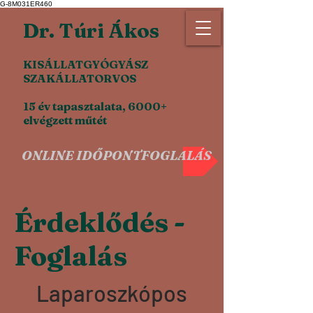
G-8M031ER460
Dr. Túri Ákos
KISÁLLATGYÓGYÁSZ
SZAKÁLLATORVOS
15 év tapasztalata, 6000+
elvégzett műtét
ONLINE IDŐPONTFOGLALÁS
Érdeklődés -
Foglalás
Laparoszkópos