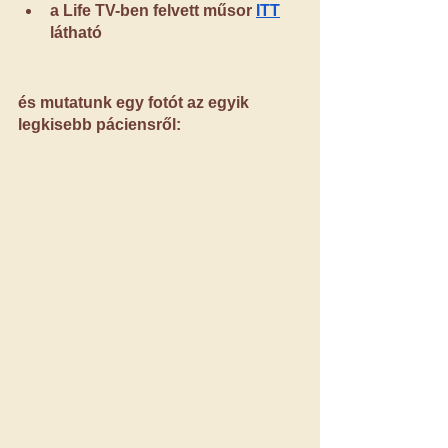
a Life TV-ben felvett műsor
ITT
látható
és mutatunk egy fotót az egyik 
legkisebb páciensről: