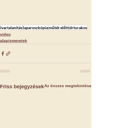
ivartalanítás
laparoszkópia
műtét előtt
drturakos
video
alapismeretek
Az összes megtekintése
Friss bejegyzések