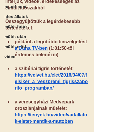
Interjúk, videók, érdekességek az 
rejtett here
elmúlt időszakból
idős állatok
Összegyűjtöttük a legérdekesebb 
műtét fotók
történeteket:
műtét után
például a legutóbbi beszélgetést
műtét előtt
a Duna TV-ben
 (
1:01:50-től 
érdemes belenézni)
video
a szibériai tigris történetét:
https://velvet.hu/elet/2016/04/07/f
elsiker_a_veszpremi_tigrisszapo
rito_programban/
a veresegyházi Medvepark 
oroszlánjainak műtétét:
https://tenyek.hu/video/vadallato
k-eletet-mentik-a-mutoben