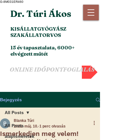
G-8M031ER460
Dr. Túri Ákos
KISÁLLATGYÓGYÁSZ
SZAKÁLLATORVOS
15 év tapasztalata, 6000+
elvégzett műtét
ONLINE IDŐPONTFOGLALÁS
Bejegyzés
All Posts
Blanka Túri
All Posts
2022. máj. 10.
1 perc olvasás
Ismerkedjen meg velem!
alapismeretek