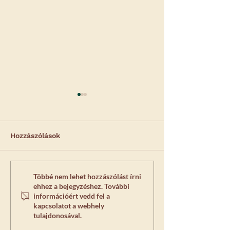
Hozzászólások
Laparoszkópos
Miért kímélete
Többé nem lehet hozzászólást írni
ehhez a bejegyzéshez. További
ivartalanítás sebek -
laparoszkópos
információért vedd fel a
Képgaléria 2.
ivartalanítás?
kapcsolatot a webhely
tulajdonosával.