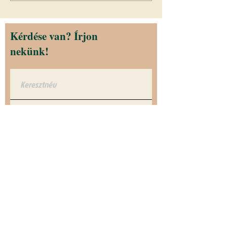
Kérdése van? Írjon
nekünk!