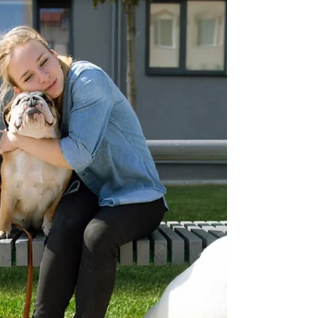
ivartalanítást?
Miért válasszuk a laparoszkópos
ivartalanítást? Ez az írás részletesen
elmondja. Olvassa el Ön is!