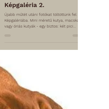
Laparoszkópos
ivartalanítás sebek -
Képgaléria 2.
Újabb műtét utáni fotókat töltöttünk fel a
Képgalériába. Mini méretű kutya, macska
vagy óriás kutyák - egy biztos: két pici
sebük van.