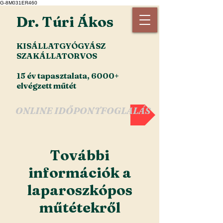
G-8M031ER460
Dr. Túri Ákos
KISÁLLATGYÓGYÁSZ
SZAKÁLLATORVOS
15 év tapasztalata, 6000+
elvégzett műtét
ONLINE IDŐPONTFOGLALÁS
További
információk a
laparoszkópos
műtétekről