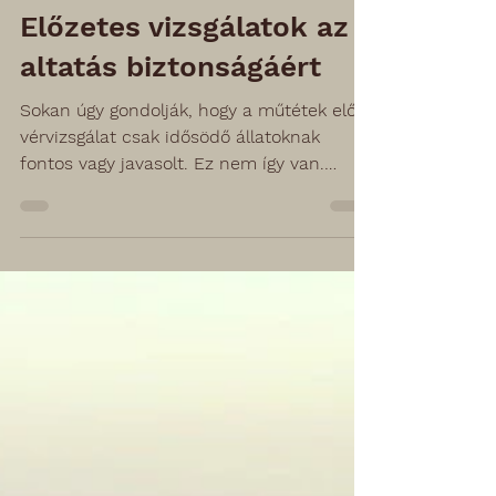
2022. szept. 28.
1 perc olvasás
Előzetes vizsgálatok az
altatás biztonságáért
Sokan úgy gondolják, hogy a műtétek előtti
vérvizsgálat csak idősödő állatoknak
fontos vagy javasolt. Ez nem így van.
Elmondjuk miért!