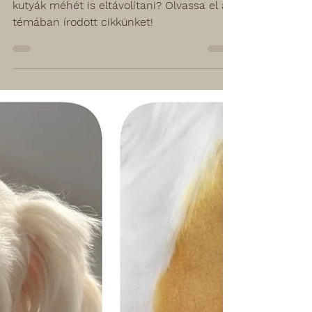
Miért nem kell ivartalanítás során a szuka
kutyák méhét is eltávolítani? Olvassa el a
témában írodott cikkünket!