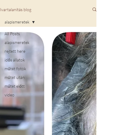
Ivartalanítás blog
alapismeretek
All Posts
alapismeretek
rejtett here
idős állatok
műtét fotók
műtét után
műtét előtt
video