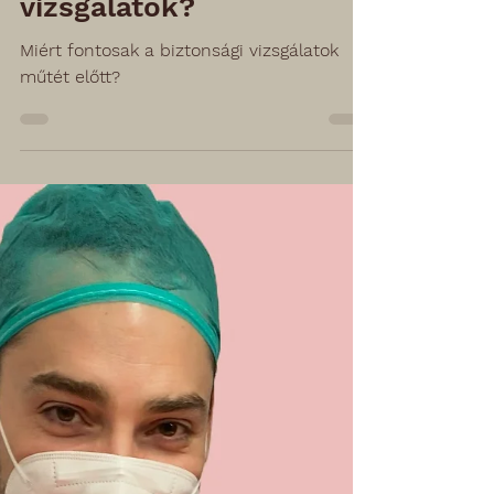
2022. jún. 17.
1 perc olvasás
Miért fontosak a műtét
előtti biztonsági
vizsgálatok?
Miért fontosak a biztonsági vizsgálatok
műtét előtt?