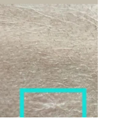
2022. máj. 10.
1 perc olvasás
Ismerkedjen meg velem!
Interjúk, videók, érdekességek az elmúlt
időszakból Összegyűjtöttük a
legérdekesebb történeteket.