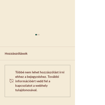
Hozzászólások
Laparoszkópos
Előzetes vizsg
Többé nem lehet hozzászólást írni
ehhez a bejegyzéshez. További
ivartalanítás sebek -
altatás bizton
információért vedd fel a
Képgaléria 2.
kapcsolatot a webhely
tulajdonosával.