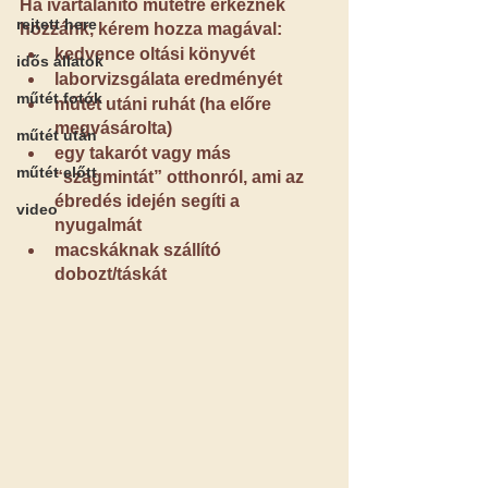
Ha ivartalanító műtétre érkeznek 
rejtett here
hozzánk, kérem hozza magával:
kedvence oltási könyvét
idős állatok
laborvizsgálata eredményét
műtét fotók
műtét utáni ruhát (ha előre 
megvásárolta)
műtét után
egy takarót vagy más 
műtét előtt
“szagmintát” otthonról, ami az 
ébredés idején segíti a 
video
nyugalmát
macskáknak szállító 
dobozt/táskát