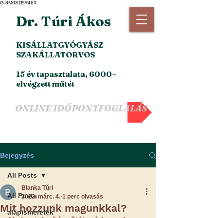
G-8M031ER460
Dr. Túri Ákos
KISÁLLATGYÓGYÁSZ
SZAKÁLLATORVOS
15 év tapasztalata, 6000+
elvégzett műtét
ONLINE IDŐPONTFOGLALÁS
Bejegyzés
All Posts
Blanka Túri
All Posts
2022. márc. 4.
1 perc olvasás
Mit hozzunk magunkkal?
alapismeretek