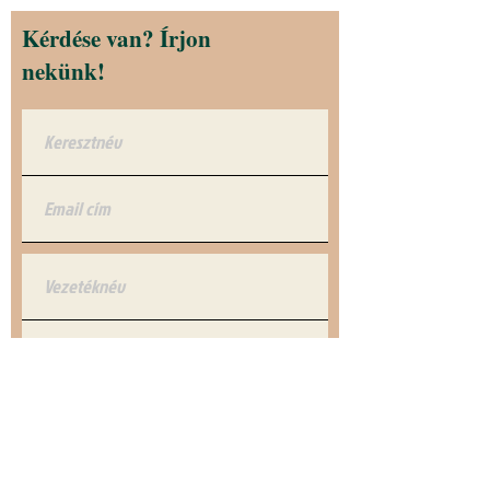
Kérdése van? Írjon
nekünk!