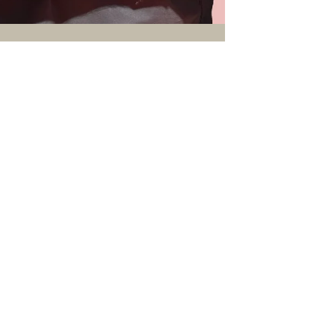
2022. máj. 10.
1 perc olvasás
Ismerkedjen meg velem!
Interjúk, videók, érdekességek az elmúlt
időszakból Összegyűjtöttük a
legérdekesebb történeteket.