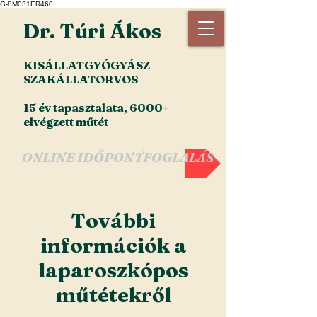
G-8M031ER460
Dr. Túri Ákos
KISÁLLATGYÓGYÁSZ
SZAKÁLLATORVOS
15 év tapasztalata, 6000+
elvégzett műtét
ONLINE IDŐPONTFOGLALÁS
További
információk a
laparoszkópos
műtétekről