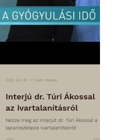
2022. jún. 30.
1 perc olvasás
Interjú dr. Túri Ákossal
az ivartalanításról
Nézze meg az interjút dr. Túri Ákossal a
laparoszkópos ivartalanításról!