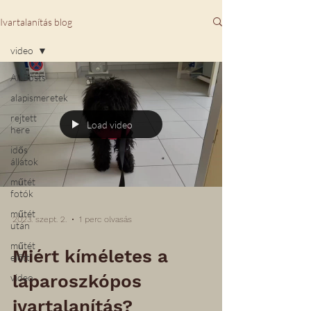
Ivartalanítás blog
video
All Posts
alapismeretek
rejtett
Load video
here
idős
állatok
műtét
fotók
műtét
2023. szept. 2.
1 perc olvasás
után
műtét
Miért kíméletes a
előtt
laparoszkópos
video
ivartalanítás?