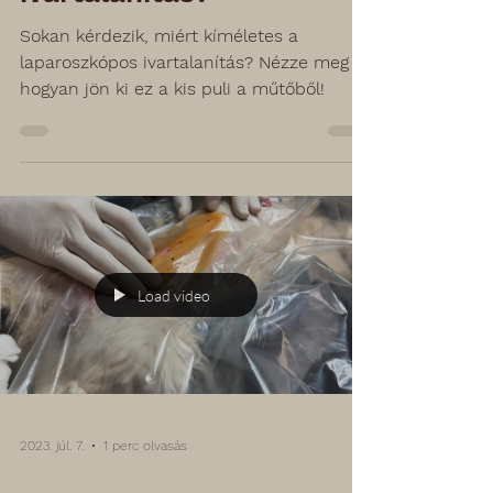
Sokan kérdezik, miért kíméletes a
laparoszkópos ivartalanítás? Nézze meg
hogyan jön ki ez a kis puli a műtőből!
Load video
2023. júl. 7.
1 perc olvasás