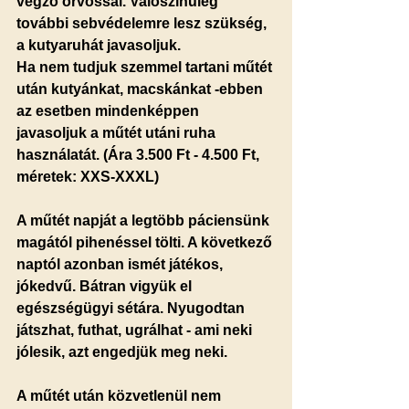
végző orvossal. Valószínűleg 
további sebvédelemre lesz szükség, 
a kutyaruhát javasoljuk.
Ha nem tudjuk szemmel tartani műtét 
után kutyánkat, macskánkat -ebben 
az esetben mindenképpen 
javasoljuk a műtét utáni ruha 
használatát. (Ára 3.500 Ft - 4.500 Ft, 
méretek: XXS-XXXL)
A műtét napját a legtöbb páciensünk 
magától pihenéssel tölti. A következő 
naptól azonban ismét játékos, 
jókedvű.
 Bátran vigyük el 
egészségügyi sétára. Nyugodtan 
játszhat, futhat, ugrálhat - ami neki 
jólesik, azt engedjük meg neki.
A műtét után közvetlenül nem 