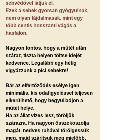
sebvédővel látjuk el.
Ezek a sebek gyorsan gyógyulnak, 
nem olyan fájdalmasak, mint egy 
több centis hosszanti vágás a 
hasfalon.
Nagyon fontos, hogy a műtét után 
száraz, tiszta helyen töltse idejét 
kedvence. Legalább egy hétig 
vigyázzunk a pici sebekre!
Bár az elfertőződés esélye igen 
minimális, kis odafigyeléssel teljesen 
elkerülhető, hogy begyulladjon a 
műtét helye.
Ha az állat vizes lesz, töröljük 
szárazra. Ha nagyon összekoszolja 
magát, nedves ruhával törölgessük 
meg, majd szárítsuk meg mielőbb.