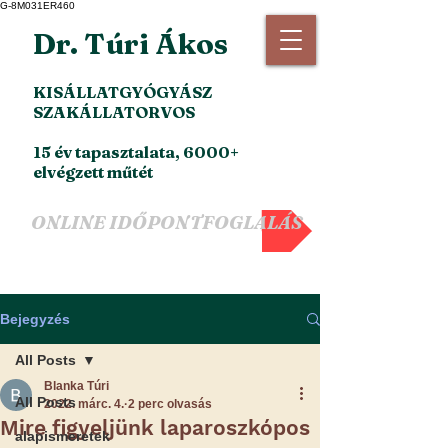
G-8M031ER460
Dr. Túri Ákos
KISÁLLATGYÓGYÁSZ
SZAKÁLLATORVOS
15 év tapasztalata, 6000+
elvégzett műtét
ONLINE IDŐPONTFOGLALÁS
Bejegyzés
All Posts
Blanka Túri
All Posts
2022. márc. 4.
2 perc olvasás
Mire figyeljünk laparoszkópos
alapismeretek