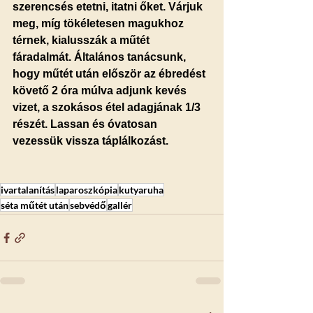
szerencsés etetni, itatni őket. Várjuk 
meg, míg tökéletesen magukhoz 
térnek, kialusszák a műtét 
fáradalmát.
 Általános tanácsunk, 
hogy műtét után először az ébredést 
követő 2 óra múlva adjunk kevés 
vizet, a szokásos étel adagjának 1/3 
részét.
 Lassan és óvatosan 
vezessük vissza táplálkozást.
ivartalanítás
laparoszkópia
kutyaruha
séta műtét után
sebvédő
gallér