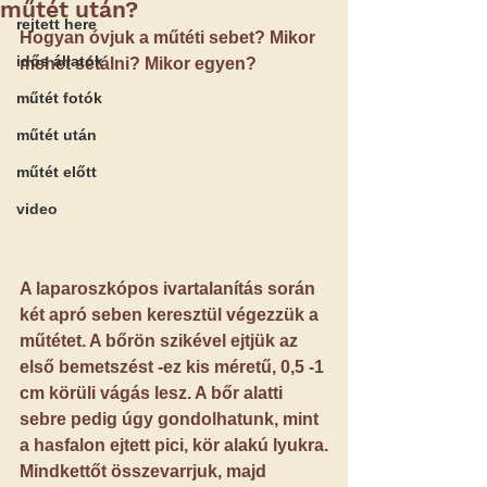
műtét után?
rejtett here
Hogyan óvjuk a műtéti sebet? Mikor 
idős állatok
mehet sétálni? Mikor egyen?
műtét fotók
műtét után
műtét előtt
video
A laparoszkópos ivartalanítás során 
két apró seben keresztül végezzük a 
műtétet. A bőrön szikével ejtjük az 
első bemetszést -ez kis méretű, 0,5 -1 
cm körüli vágás lesz. A bőr alatti 
sebre pedig úgy gondolhatunk, mint 
a hasfalon ejtett pici, kör alakú lyukra.
Mindkettőt összevarrjuk, majd 