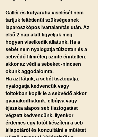
Gallér és kutyaruha viselését nem 
tartjuk feltétlenül szükségesnek 
laparoszkópos ivartalanítás után.
 Az 
első 2 nap alatt figyeljük meg 
hogyan viselkedik állatunk. Ha a 
sebét nem nyalogatja túlzottan és 
a 
sebvédő filmréteg szinte érintetlen, 
akkor az védi a sebeket -nincsen 
okunk aggodalomra.
Ha azt látjuk, a sebét tisztogatja, 
nyalogatja kedvencük vagy 
foltokban kopik le a sebvédő akkor 
gyanakodhatunk: elbújva vagy 
éjszaka alapos seb tisztogatást 
végzett kedvencünk. Ilyenkor 
érdemes egy fotót készíteni a seb 
állapotáról és konzultálni a műtétet 